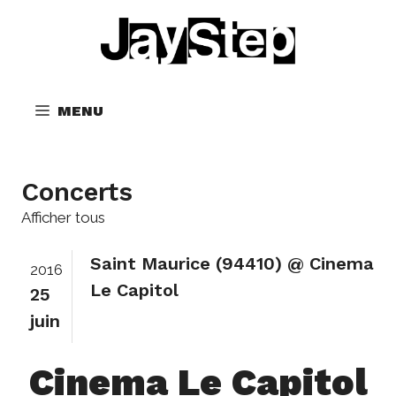
Aller
au
contenu
MENU
Concerts
Afficher tous
Saint Maurice (94410) @ Cinema
2016
Le Capitol
25
juin
Cinema Le Capitol